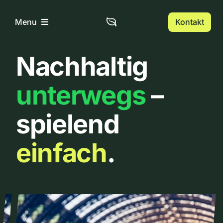
Zum
Inhalt
Kontakt
Menu
springen
Nachhaltig
Home
unterwegs
–
Über uns
spielend
Urbanlist
einfach
.