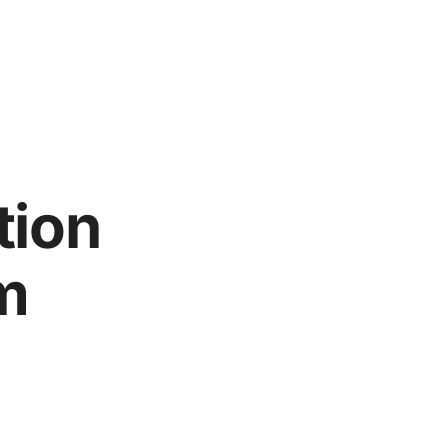
tion
m