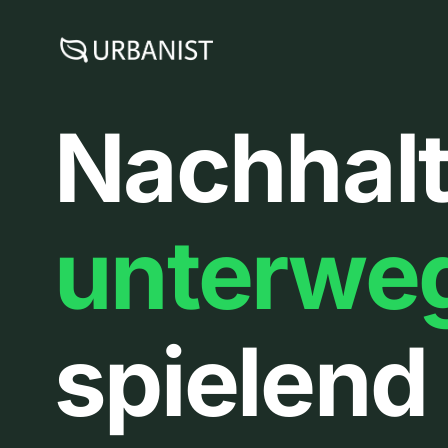
Zum
Inhalt
springen
Nachhalt
unterwe
spielend