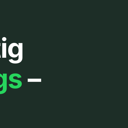
ig
gs
–