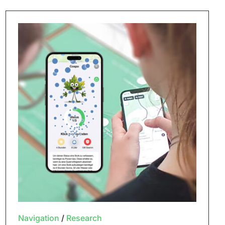
Navigation
/
Research