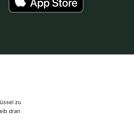
lüssel zu
eib dran