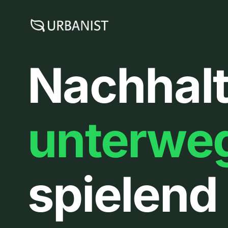
Zum
Inhalt
springen
Nachhalt
unterwe
spielend