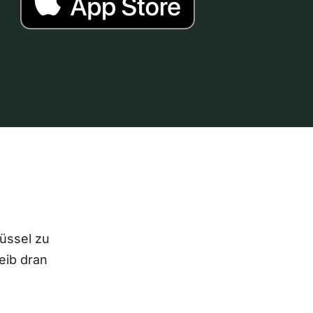
lüssel zu
eib dran