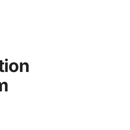
tion
m