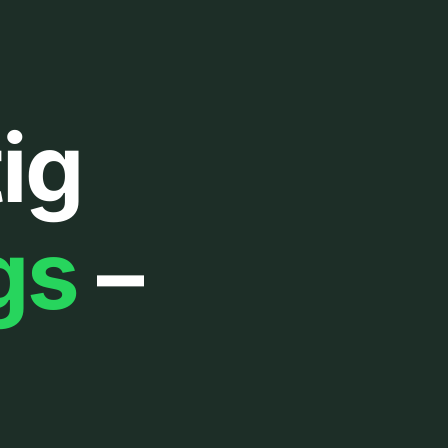
ig
gs
–