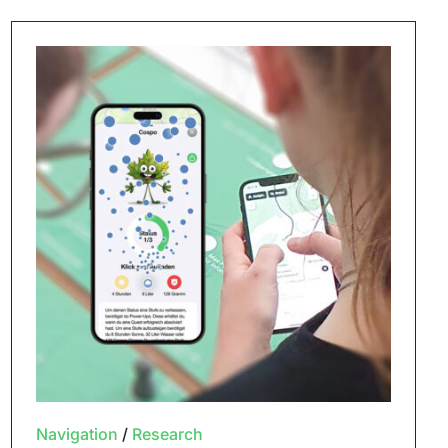
Navigation
/
Research