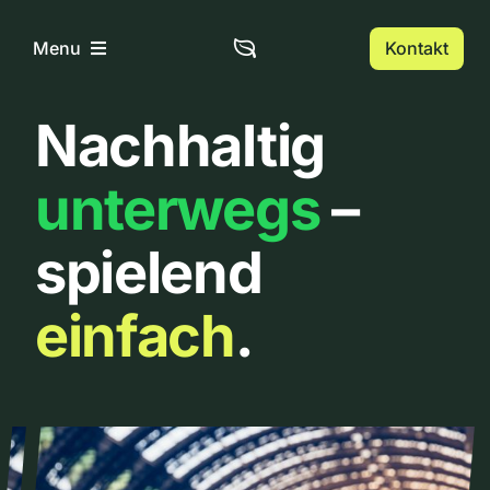
Zum
Inhalt
Kontakt
Menu
springen
Nachhaltig
Home
unterwegs
–
Über uns
spielend
Urbanlist
einfach
.