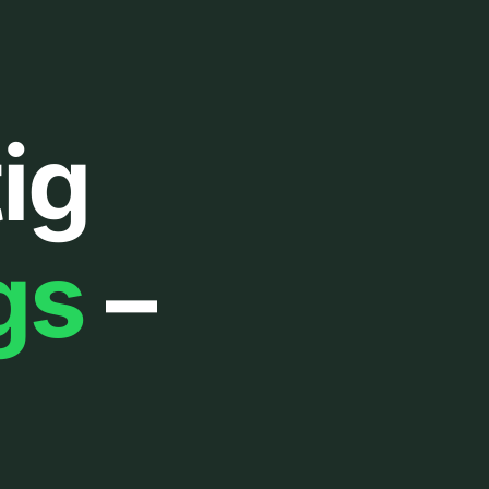
ig
gs
–