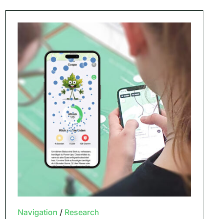
Navigation
/
Research