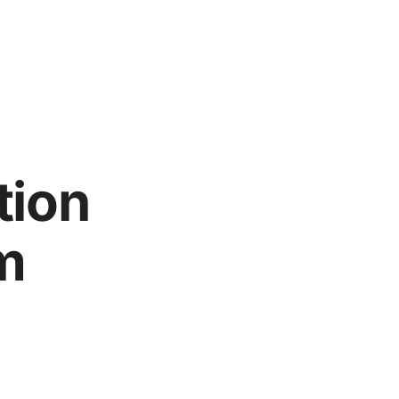
tion
m