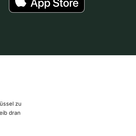
lüssel zu
eib dran