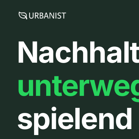
Zum
Inhalt
springen
Nachhalt
unterwe
spielend