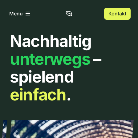
Zum
Inhalt
Kontakt
Menu
springen
Nachhaltig
Home
unterwegs
–
Über uns
spielend
Urbanlist
einfach
.