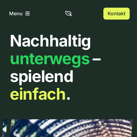
Zum
Inhalt
Kontakt
Menu
springen
Nachhaltig
Home
unterwegs
–
Über uns
spielend
Urbanlist
einfach
.