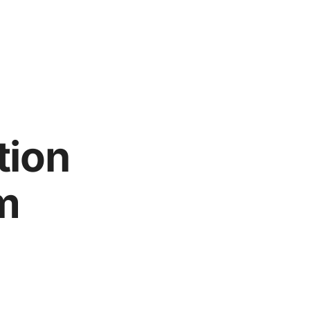
tion
m