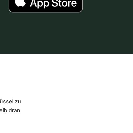
lüssel zu
eib dran