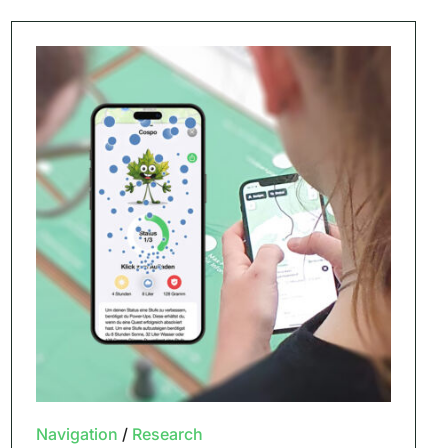
Navigation
/
Research