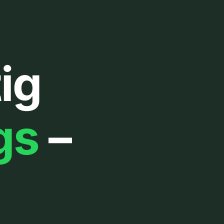
ig
gs
–