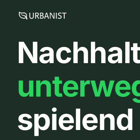
Zum
Inhalt
springen
Nachhalt
unterwe
spielend