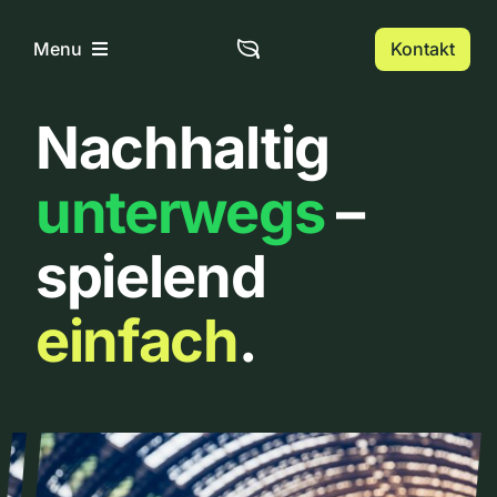
Zum
Inhalt
Kontakt
Menu
springen
Nachhaltig
Home
unterwegs
–
Über uns
spielend
Urbanlist
einfach
.