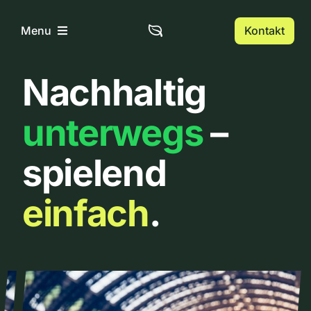
Zum
Inhalt
Kontakt
Menu
springen
Nachhaltig
Home
unterwegs
–
Über uns
spielend
Urbanlist
einfach
.