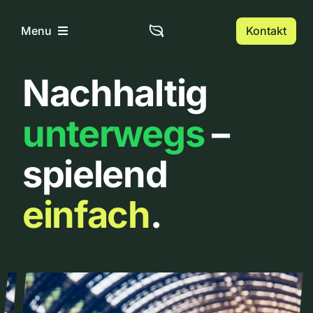
Zum
Inhalt
Kontakt
Menu
springen
Nachhaltig
Home
unterwegs
–
Über uns
spielend
Urbanlist
einfach
.