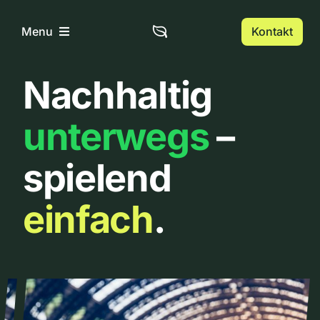
Zum
Inhalt
Kontakt
Menu
springen
Nachhaltig
Home
unterwegs
–
Über uns
spielend
Urbanlist
einfach
.