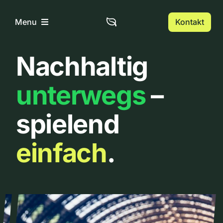
Zum
Inhalt
Kontakt
Menu
springen
Nachhaltig
Home
unterwegs
–
Über uns
spielend
Urbanlist
einfach
.