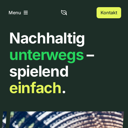
Zum
Inhalt
Kontakt
Menu
springen
Nachhaltig
Home
unterwegs
–
Über uns
spielend
Urbanlist
einfach
.