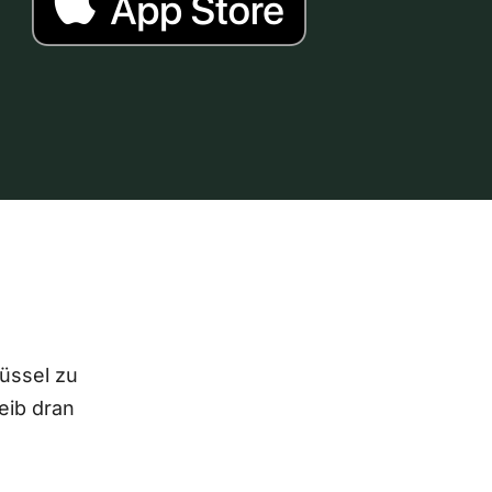
lüssel zu
eib dran