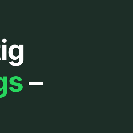
ig
gs
–