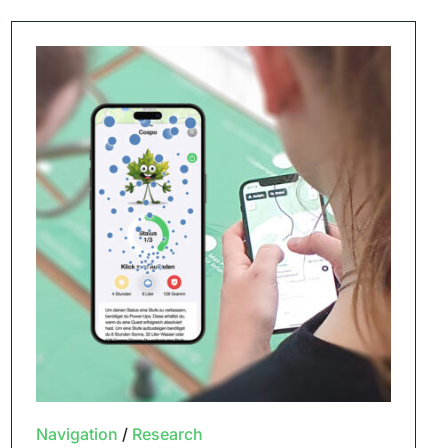
Navigation
/
Research