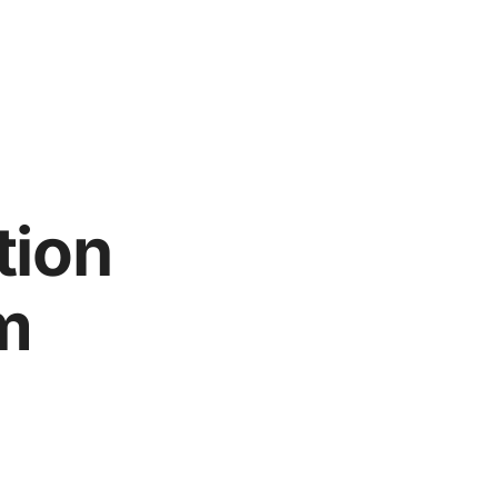
tion
m