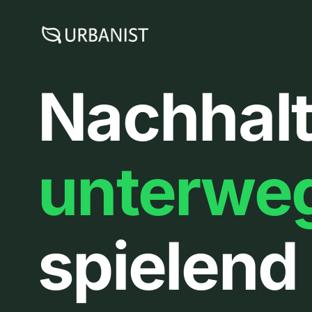
Zum
Inhalt
springen
Nachhalt
unterwe
spielend