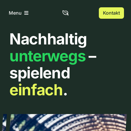
Zum
Inhalt
Kontakt
Menu
springen
Nachhaltig
Home
unterwegs
–
Über uns
spielend
Urbanlist
einfach
.