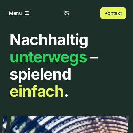
Zum
Inhalt
Kontakt
Menu
springen
Nachhaltig
Home
unterwegs
–
Über uns
spielend
Urbanlist
einfach
.