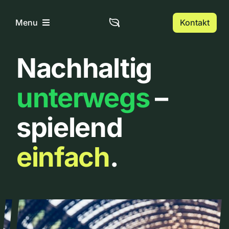
Zum
Inhalt
Kontakt
Menu
springen
Nachhaltig
Home
unterwegs
–
Über uns
spielend
Urbanlist
einfach
.