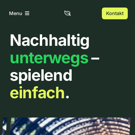
Zum
Inhalt
Kontakt
Menu
springen
Nachhaltig
Home
unterwegs
–
Über uns
spielend
Urbanlist
einfach
.