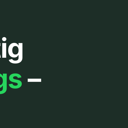
ig
gs
–