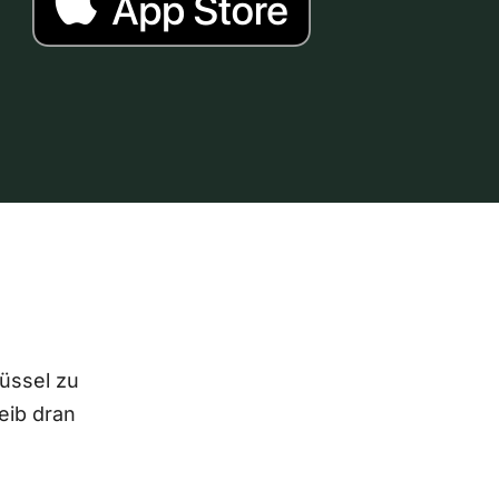
lüssel zu
eib dran