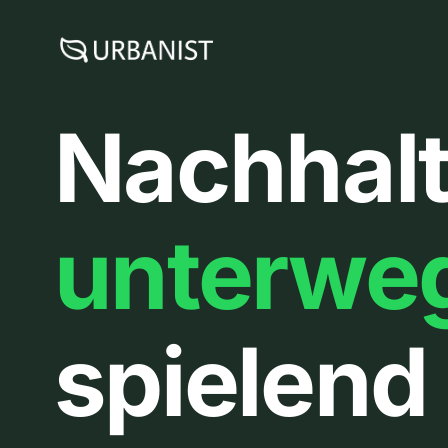
Zum
Inhalt
springen
Nachhalt
unterwe
spielend