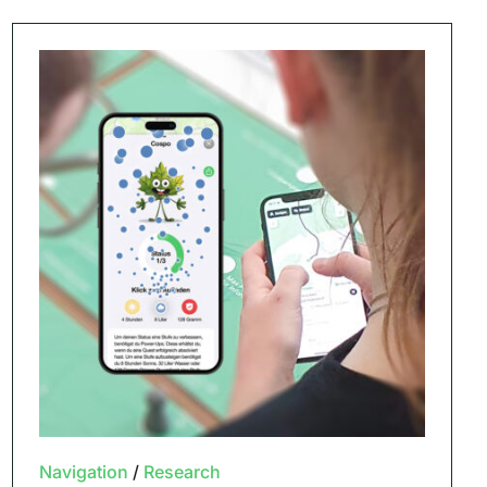
Navigation
/
Research