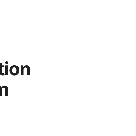
tion
m