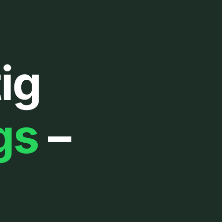
ig
gs
–