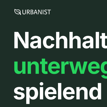
Zum
Inhalt
springen
Nachhalt
unterwe
spielend