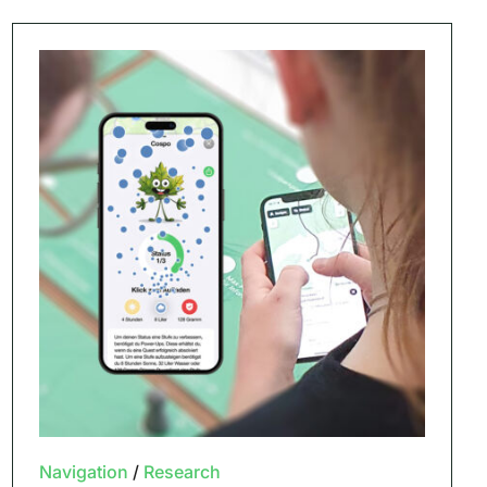
Navigation
/
Research