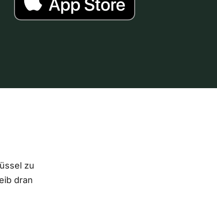
lüssel zu
eib dran