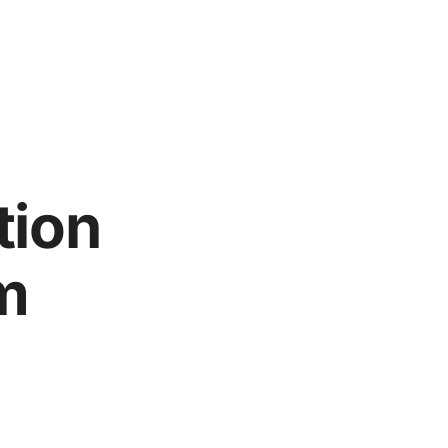
tion
m