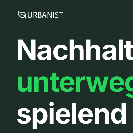
Zum
Inhalt
springen
Nachhalt
unterwe
spielend