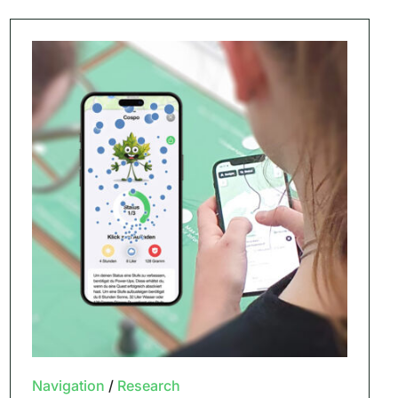
Navigation
/
Research