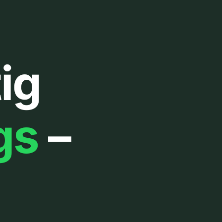
ig
gs
–