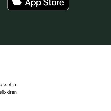
lüssel zu
eib dran