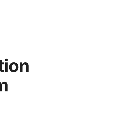
tion
m