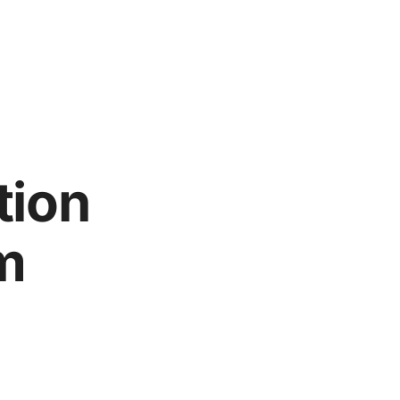
tion
m