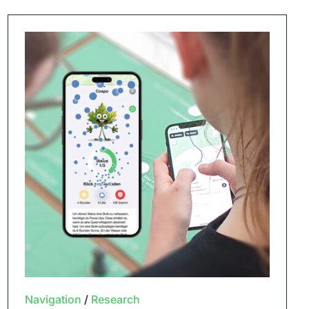
Navigation
/
Research