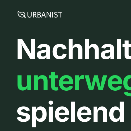
Zum
Inhalt
springen
Nachhalt
unterwe
spielend