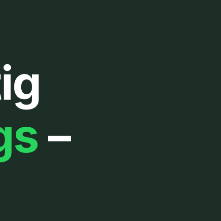
ig
gs
–