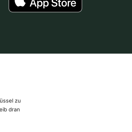
lüssel zu
eib dran