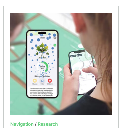
Navigation
/
Research