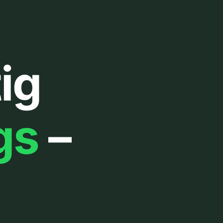
ig
gs
–