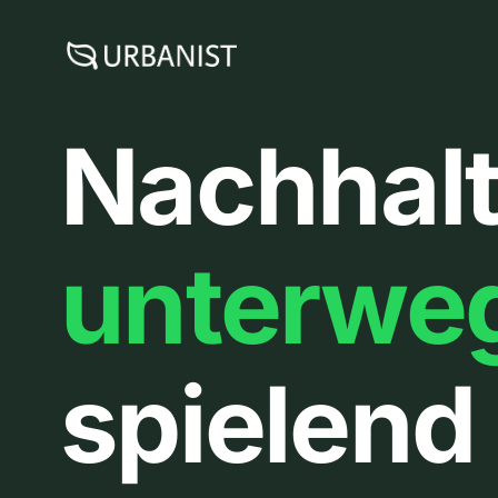
Zum
Inhalt
springen
Nachhalt
unterwe
spielend