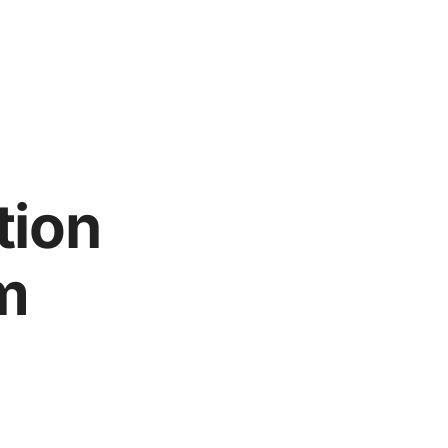
tion
m