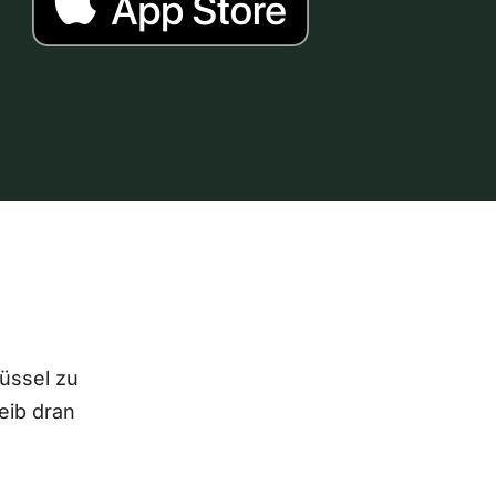
lüssel zu
eib dran