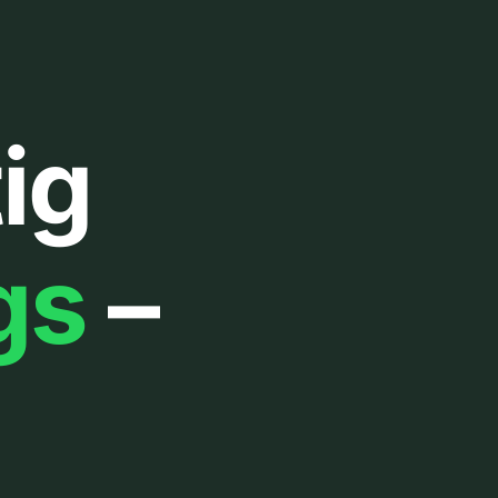
ig
gs
–