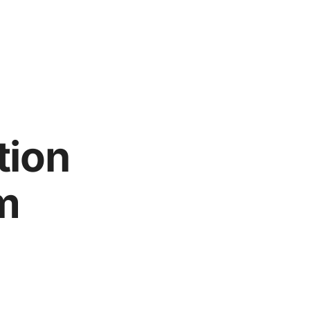
tion
m