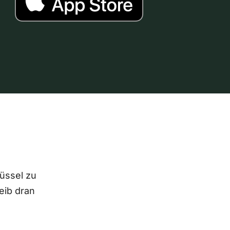
lüssel zu
eib dran