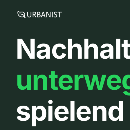
Zum
Inhalt
springen
Nachhalt
unterwe
spielend