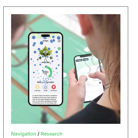
Navigation
/
Research