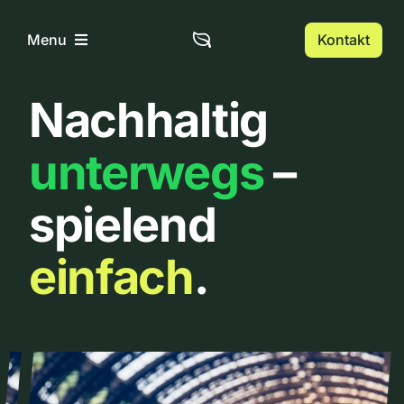
Zum
Inhalt
Kontakt
Menu
springen
Nachhaltig
Home
unterwegs
–
Über uns
spielend
Urbanlist
einfach
.