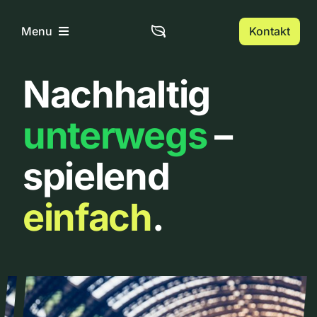
Zum
Inhalt
Kontakt
Menu
springen
Nachhaltig
Home
unterwegs
–
Über uns
spielend
Urbanlist
einfach
.