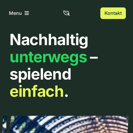
Zum
Inhalt
Kontakt
Menu
springen
Nachhaltig
Home
unterwegs
–
Über uns
spielend
Urbanlist
einfach
.