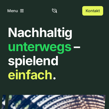
Zum
Inhalt
Kontakt
Menu
springen
Nachhaltig
Home
unterwegs
–
Über uns
spielend
Urbanlist
einfach
.