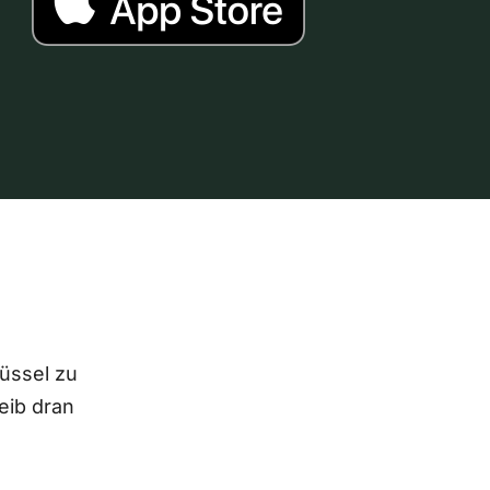
lüssel zu
eib dran