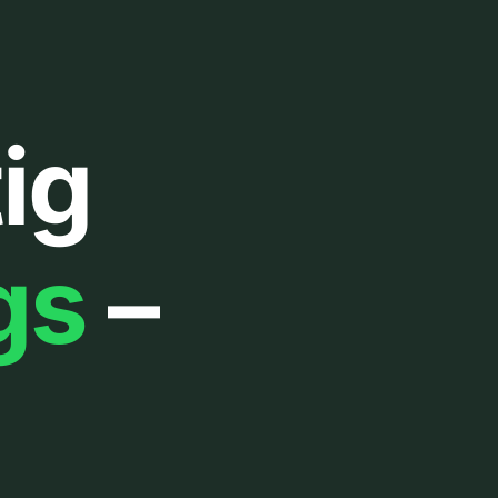
ig
gs
–