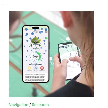
Navigation
/
Research