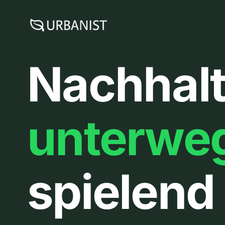
Zum
Inhalt
springen
Nachhalt
unterwe
spielend