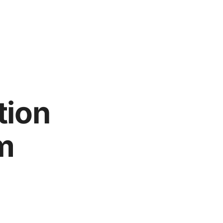
tion
m