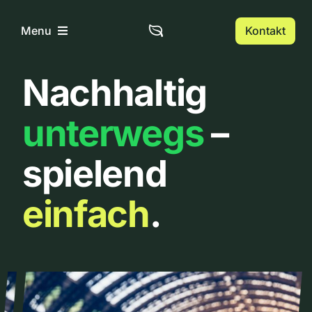
Zum
Inhalt
Kontakt
Menu
springen
Nachhaltig
Home
unterwegs
–
Über uns
spielend
Urbanlist
einfach
.