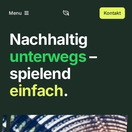
Zum
Inhalt
Kontakt
Menu
springen
Nachhaltig
Home
unterwegs
–
Über uns
spielend
Urbanlist
einfach
.