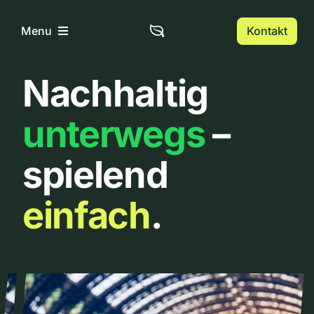
Zum
Inhalt
Kontakt
Menu
springen
Nachhaltig
Home
unterwegs
–
Über uns
spielend
Urbanlist
einfach
.