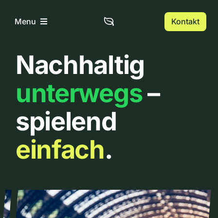
Zum
Inhalt
Kontakt
Menu
springen
Nachhaltig
Home
unterwegs
–
Über uns
spielend
Urbanlist
einfach
.