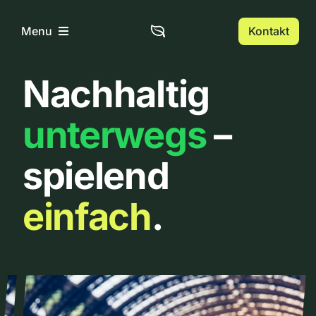
Zum
Inhalt
Kontakt
Menu
springen
Nachhaltig
Home
unterwegs
–
Über uns
spielend
Urbanlist
einfach
.