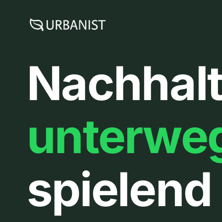
Zum
Inhalt
springen
Nachhalt
unterwe
spielend