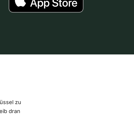
lüssel zu
eib dran