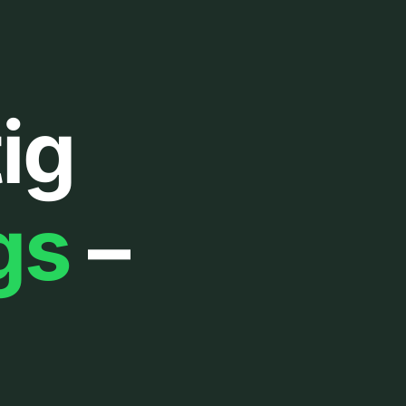
ig
gs
–