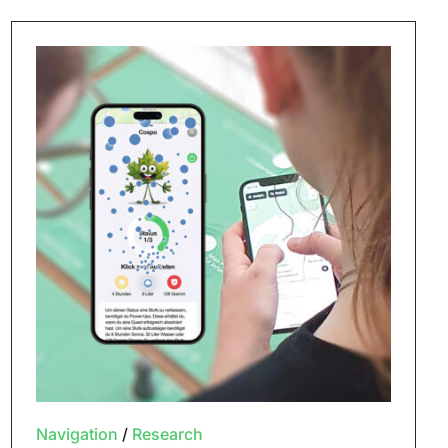
Navigation
/
Research