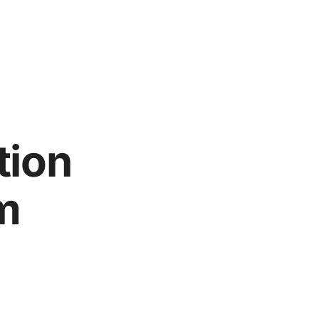
tion
m