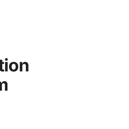
tion
m