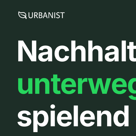
Zum
Inhalt
springen
Nachhalt
unterwe
spielend