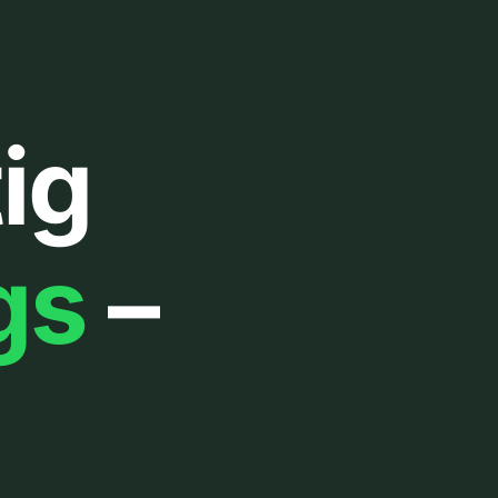
ig
gs
–