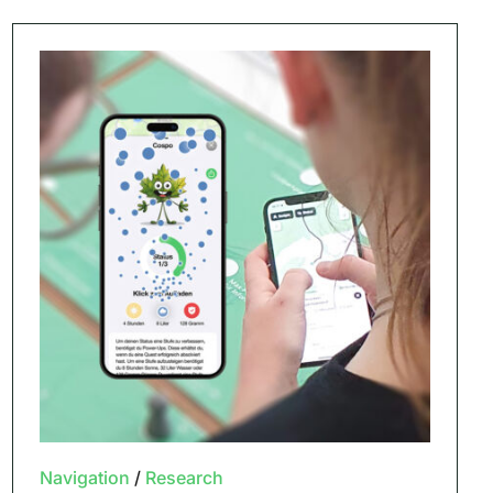
Navigation
/
Research