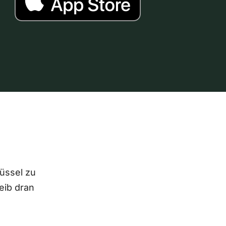
lüssel zu
eib dran