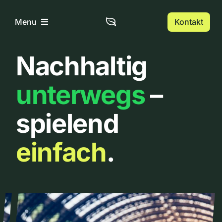
Zum
Inhalt
Kontakt
Menu
springen
Nachhaltig
Home
unterwegs
–
Über uns
spielend
Urbanlist
einfach
.