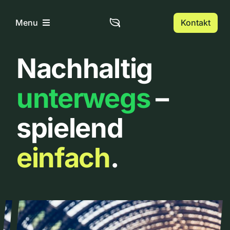
Zum
Inhalt
Kontakt
Menu
springen
Nachhaltig
Home
unterwegs
–
Über uns
spielend
Urbanlist
einfach
.