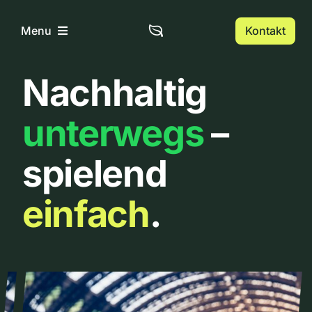
Zum
Inhalt
Kontakt
Menu
springen
Nachhaltig
Home
unterwegs
–
Über uns
spielend
Urbanlist
einfach
.