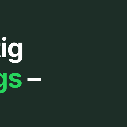
ig
gs
–