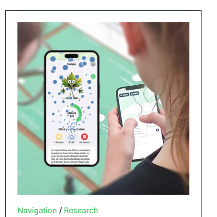
Navigation
/
Research