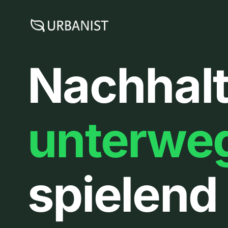
Zum
Inhalt
springen
Nachhalt
unterwe
spielend