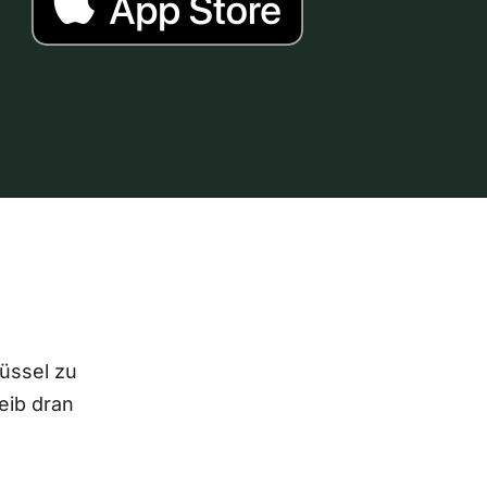
lüssel zu
eib dran