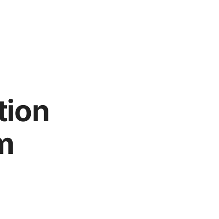
tion
m