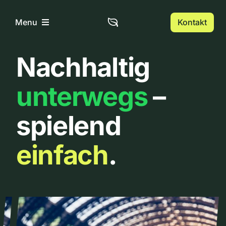
Zum
Inhalt
Kontakt
Menu
springen
Nachhaltig
Home
unterwegs
–
Über uns
spielend
Urbanlist
einfach
.