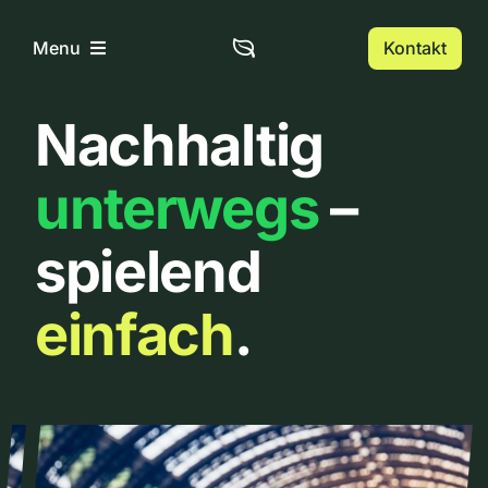
Zum
Inhalt
Kontakt
Menu
springen
Nachhaltig
Home
unterwegs
–
Über uns
spielend
Urbanlist
einfach
.