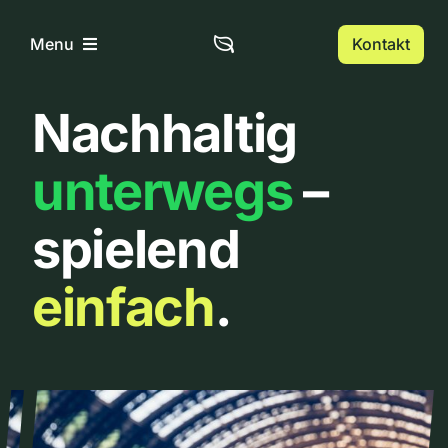
Zum
Inhalt
Kontakt
Menu
springen
Nachhaltig
Home
unterwegs
–
Über uns
spielend
Urbanlist
einfach
.