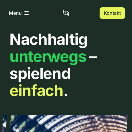
Zum
Inhalt
Kontakt
Menu
springen
Nachhaltig
Home
unterwegs
–
Über uns
spielend
Urbanlist
einfach
.