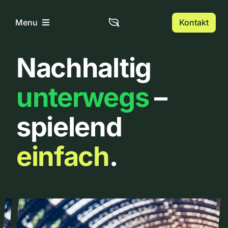
Zum
Inhalt
Kontakt
Menu
springen
Nachhaltig
Home
unterwegs
–
Über uns
spielend
Urbanlist
einfach
.