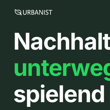
Zum
Inhalt
springen
Nachhalt
unterwe
spielend