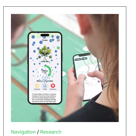
Navigation
/
Research