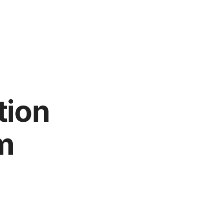
tion
m