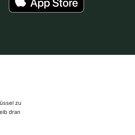
lüssel zu
eib dran