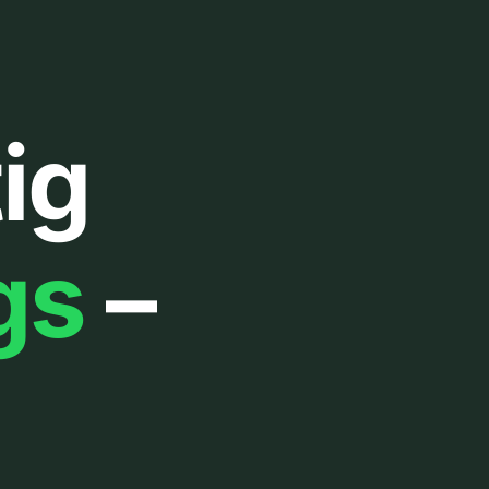
ig
gs
–