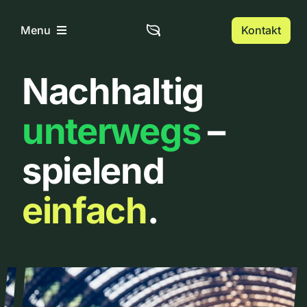
Zum
Inhalt
Kontakt
Menu
springen
Nachhaltig
Home
unterwegs
–
Über uns
spielend
Urbanlist
einfach
.