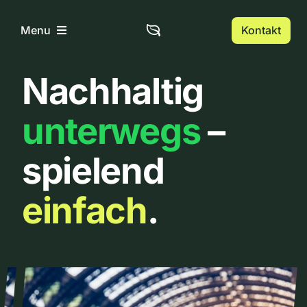
Zum
Inhalt
Kontakt
Menu
springen
Nachhaltig
Home
unterwegs
–
Über uns
spielend
Urbanlist
einfach
.