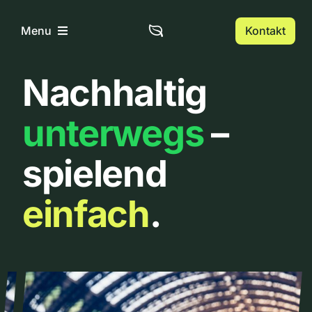
Zum
Inhalt
Kontakt
Menu
springen
Nachhaltig
Home
unterwegs
–
Über uns
spielend
Urbanlist
einfach
.